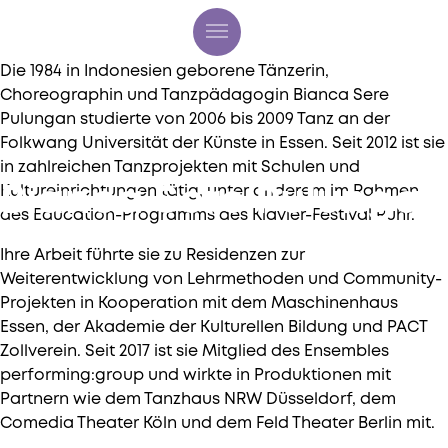
Education
Die 1984 in Indonesien geborene Tänzerin,
Choreographin und Tanzpädagogin
Bianca
Sere
Pulungan
studierte von 2006 bis 2009 Tanz an der
Folkwang Universität der Künste in Essen. Seit 2012 ist sie
in zahlreichen Tanzprojekten mit Schulen und
Bianca Sere Pulungan
Kultureinrichtungen tätig, unter anderem im Rahmen
des Education-Programms des Klavier-Festival Ruhr.
Ihre Arbeit führte sie zu Residenzen zur
Weiterentwicklung von Lehrmethoden und Community-
Projekten in Kooperation mit dem Maschinenhaus
Essen, der Akademie der Kulturellen Bildung und
PACT
Zollverein
. Seit 2017 ist sie Mitglied des Ensembles
performing:group
und wirkte in Produktionen mit
Partnern wie dem Tanzhaus NRW Düsseldorf, dem
Comedia
Theater Köln und dem Feld Theater Berlin mit.