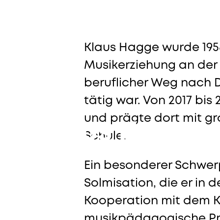
Education
Klaus Hagge wurde 1958
Musikerziehung an der 
beruflicher Weg nach D
tätig war. Von 2017 bi
und prägte dort mit gr
Klaus Hagge
Schule.
Ein besonderer Schwerp
Solmisation, die er in 
Kooperation mit dem Kl
musikpädagogische Pro