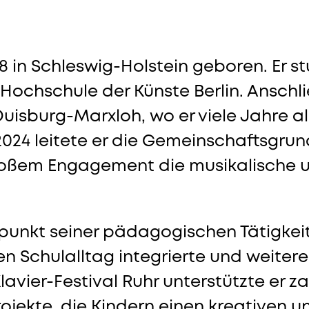
 in Schleswig-Holstein geboren. Er s
Hochschule der Künste Berlin. Anschli
uisburg-Marxloh, wo er viele Jahre a
s 2024 leitete er die Gemeinschaftsgr
oßem Engagement die musikalische und
unkt seiner pädagogischen Tätigkeit l
den Schulalltag integrierte und weitere
avier-Festival Ruhr unterstützte er za
jekte, die Kindern einen kreativen 