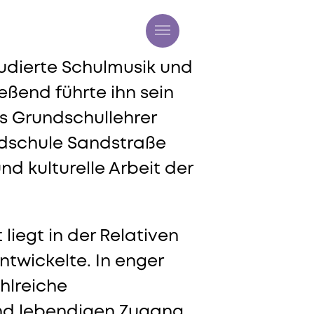
tudierte Schulmusik und
eßend führte ihn sein
ls Grundschullehrer
undschule Sandstraße
 kulturelle Arbeit der
iegt in der Relativen
ntwickelte. In enger
hlreiche
und lebendigen Zugang